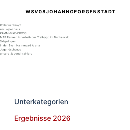
WSV08JOHANNGEORGENSTADT
Rollerwettkampf
am Loipenhaus
KAMM-BIKE-CROSS
MTB Rennen innerhalb der Treibjagd im Dunkelwald
Skispringen
in der Sven Hannewald Arena
Jugendschanze
unsere Jugend trainiert.
Information
Es gibt keine Beiträge in dieser
Kategorie. Wenn Unterkategorien angezeigt
werden, können diese aber Beiträge
enthalten.
Unterkategorien
Ergebnisse 2026