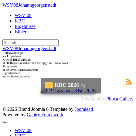
WSV08Johanngeorgenstadt
WSV 08
KBC
Ergebnisse
Bilder
WSV08Johanngeorgenstadt
Rollerwettkampf
am Loipenhaus
KAMM-BIKE-CROSS
MTB Rennen innerhalb der Treibjagd im Dunkelwald
Skispringen
in der Sven Hannewald Arena
Jugendschanze
unsere Jugend trainiert.
KBC 2026
(5)
Powered by
Phoca Gallery
© 2026 Brand Joomla 6 Template by
Joomlead
Powered by
Gantry Framework
WSV 08
KBC